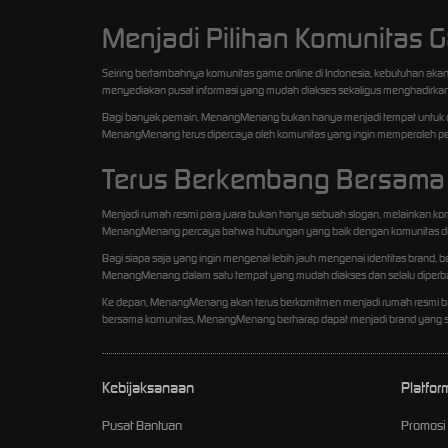
Menjadi Pilihan Komunitas 
Seiring bertambahnya komunitas game online di Indonesia, kebutuhan a
menyediakan pusat informasi yang mudah diakses sekaligus menghadirkan i
Bagi banyak pemain, MenangMenang bukan hanya menjadi tempat untuk meng
MenangMenang terus dipercaya oleh komunitas yang ingin memperoleh peng
Terus Berkembang Bersama 
Menjadi rumah resmi para juara bukan hanya sebuah slogan, melainkan ko
MenangMenang percaya bahwa hubungan yang baik dengan komunitas diba
Bagi siapa saja yang ingin mengenal lebih jauh mengenai identitas brand,
MenangMenang dalam satu tempat yang mudah diakses dan selalu diperba
Ke depan, MenangMenang akan terus berkomitmen menjadi rumah resmi b
bersama komunitas, MenangMenang berharap dapat menjadi brand yang se
Kebijaksanaan
Platfor
Pusat Bantuan
Promosi