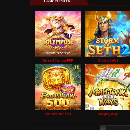
GAME POPULER
Gates of Olympus POP
Storm of Seth 2
Fortune Gems 500
Mahjong Ways