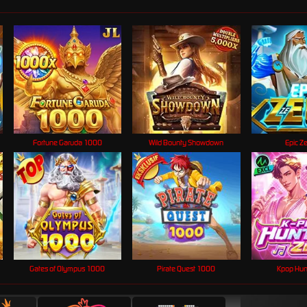
Fortune Garuda 1000
Wild Bounty Showdown
Epic Z
Gates of Olympus 1000
Pirate Quest 1000
Kpop Hun