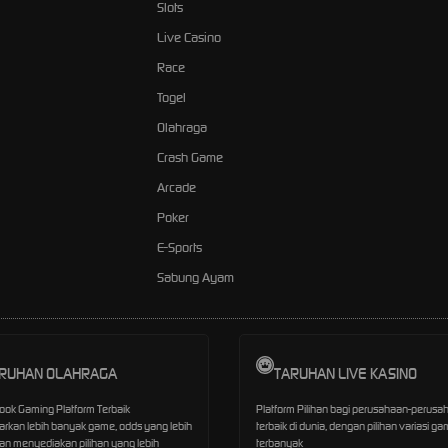
Slots
Live Casino
Race
Togel
Olahraga
Crash Game
Arcade
Poker
E-Sports
Sabung Ayam
RUHAN OLAHRAGA
TARUHAN LIVE KASINO
ook Gaming Platform Terbaik
Platform Pilihan bagi perusahaan-perusa
kan lebih banyak game, odds yang lebih
terbaik di dunia, dengan pilihan variasi g
 dan menyediakan pilihan yang lebih
terbanyak