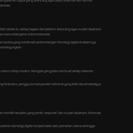
galaman digital yang dirancang agar dapat dinikmati oleh semua
berkala.
 sebab itu, setiap bagian dari platform dirancang agar mudah dipahami,
an komunitas game online Indonesia.
gga mereka yang menikmati perkembangan teknologi digital di dalamnya.
membingungkan.
 namun tetap modern. Navigasi yang jelas membuat setiap halaman
g terstruktur, pengguna memperoleh referensi yang lebih akurat sekaligus
iliki tampilan yang bersih, responsif, dan mudah dipahami. Informasi
han teknologi digital menjadi salah satu perhatian utama sehingga