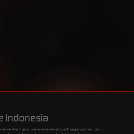
MENANGM
App
Panduan ins
Pindai kod
untuk Un
Android 
 Indonesia
r sebuah brand yang membawa semangat positif bagi para pemain, yaitu