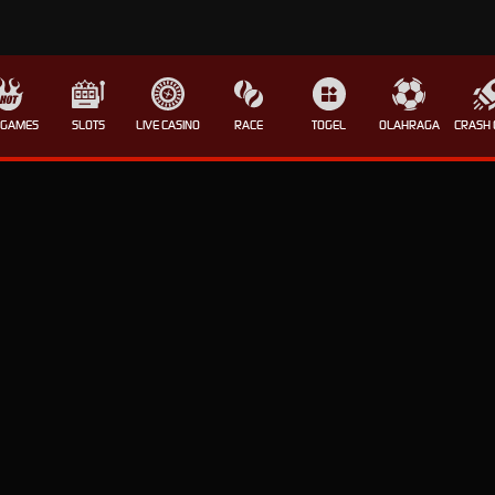
 GAMES
SLOTS
LIVE CASINO
RACE
TOGEL
OLAHRAGA
CRASH