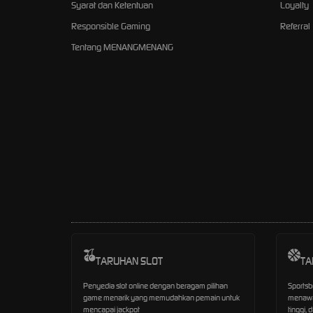
Syarat dan Ketentuan
Loyalty
Responsible Gaming
Referral
Tentang MENANGMENANG
TARUHAN SLOT
TA
Penyedia slot online dengan beragam pilihan
Sportsb
game menarik yang memudahkan pemain untuk
menawar
mencapai jackpot
tinggi,