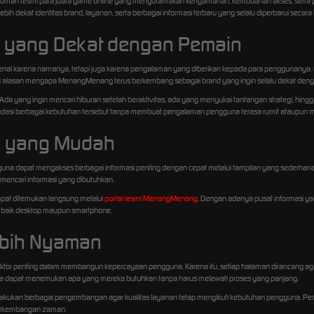
mah resmi para juara game online yang mengutamakan kenyamanan, kemudahan akses, serta pen
bih dekat identitas brand, layanan, serta berbagai informasi terbaru yang selalu diperbarui secara 
 yang Dekat dengan Pemain
karena namanya, tetapi juga karena pengalaman yang diberikan kepada para penggunanya. Oleh
jadi alasan mengapa MenangMenang terus berkembang sebagai brand yang ingin selalu dekat deng
 Ada yang ingin mencari hiburan setelah beraktivitas, ada yang menyukai tantangan strategi, hin
i berbagai kebutuhan tersebut tanpa membuat pengalaman pengguna terasa rumit ataupun 
s yang Mudah
a dapat mengakses berbagai informasi penting dengan cepat melalui tampilan yang sederhana
encari informasi yang dibutuhkan.
apat ditemukan langsung melalui
portal resmi MenangMenang
. Dengan adanya pusat informasi yan
, baik desktop maupun smartphone.
ebih Nyaman
nting dalam membangun kepercayaan pengguna. Karena itu, setiap halaman dirancang agar mem
a dapat menemukan apa yang mereka butuhkan tanpa harus melewati proses yang panjang.
ukan berbagai pengembangan agar kualitas layanan tetap mengikuti kebutuhan pengguna. Peruba
perkembangan zaman.