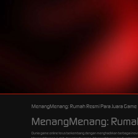
ya****0
IDR
3,397,940.00
Starlight Princess Super Scatter
k****7
IDR
3,213,000.00
Sweet Bonanza 2500
ros****i
IDR
3,054,500.00
Starlight Princess
ros****i
IDR
2,984,400.00
Gates of Olympus 1000
ya****0
IDR
2,809,710.00
MenangMenang: Rumah Resmi Para Juara Game O
Starlight Princess Super Scatter
MenangMenang: Rumah 
Dunia game online terus berkembang dengan menghadirkan berbagai inova